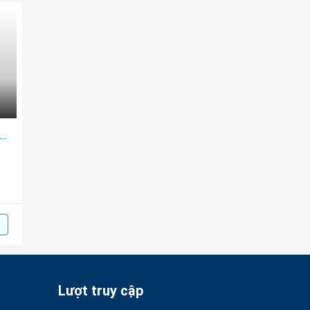
áo về việc tổ chức trao thưởng cho học sinh vượt khó hiếu học
m
Lượt truy cập