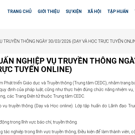
TRANG CHỦ
GIỚI THIỆU
SỰ KIỆN
XÃ HỘI
TẬP HUẤN
Ụ TRUYỀN THÔNG NGÀY 30/03/2026 (DẠY VÀ HỌC TRỰC TUYẾN ONLI
UẤN NGHIỆP VỤ TRUYỀN THÔNG NGÀ
TRỰC TUYẾN ONLINE)
 Phát triển Giáo dục và Truyền thông (Trung tâm CEDC), nhằm trang b
quy định của pháp luật; cũng như thực hiện đúng chức năng nhiệm vụ, 
ng, các Trang Điện tử thuộc Trung tâm CEDC.
vụ truyền thông (Dạy và Học online). Lớp tập huấn do Lãnh đạo Tr
ng trong lĩnh vực báo chí, truyền thông.
tác nghiệp trong lĩnh vực truyền thông; Điều kiện để làm thành viên, c