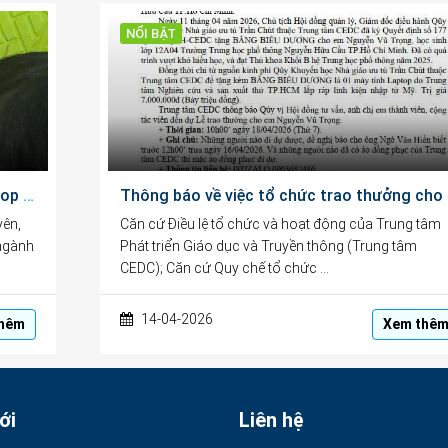
NỔI BẬT
Khen thưởng đột xuất tặng máy tính laptop cho học sinh ở Đắk Lắk
Thông b
yên,
Căn cứ Điều lệ tổ chức và hoạt động của Trung tâm
 ngành
Phát triển Giáo dục và Truyền thông (Trung tâm
CEDC); Căn cứ Quy chế tổ chức …
14-04-2026
hêm
Xem thê
ới
Liên hệ