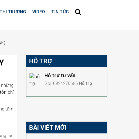
THỊ TRƯỜNG
VIDEO
TIN TỨC
NE)
HỖ TRỢ
Y
Hỗ trợ tư vấn
Gọi: 0824270686
Hỗ trợ
ị những
tôn chỉ
ung tâm
BÀI VIẾT MỚI
ộng tác