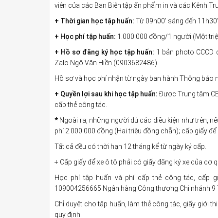
viên của các Ban Biên tập ấn phẩm in và các Kênh Tr
+ Thời gian học tập huấn:
Từ 09h00’ sáng đến 11h30’
+ Học phí tập huấn:
1.000.000 đồng/1 người (Một tri
+ Hồ sơ đăng ký học tập huấn:
1 bản photo CCCD c
Zalo Ngô Văn Hiền (0903682486).
Hồ sơ và học phí nhận từ ngày ban hành Thông báo 
+ Quyền lợi sau khi học tập huấn:
Được Trung tâm CED
cấp thẻ công tác.
*
Ngoài ra, những người đủ các điều kiện như trên, n
phí 2.000.000 đồng (Hai triệu đồng chẵn); cấp giấy để 
Tất cả đều có thời hạn 12 tháng kể từ ngày ký cấp.
+ Cấp giấy để xe ô tô phải có giấy đăng ký xe của cơ 
Học phí tập huấn và phí cấp thẻ công tác, cấp g
109004256665 Ngân hàng Công thương Chi nhánh 9 TP
Chỉ duyệt cho tập huấn, làm thẻ công tác, giấy giới th
quy định.