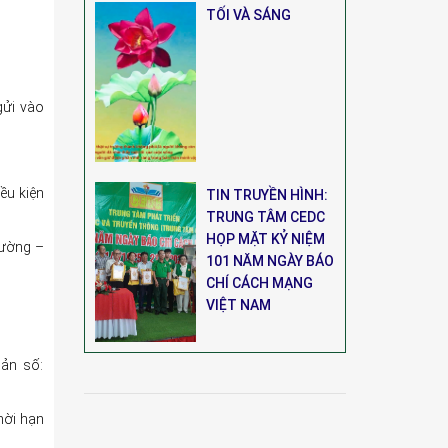
TỐI VÀ SÁNG
gửi vào
ều kiện
TIN TRUYỀN HÌNH:
TRUNG TÂM CEDC
HỌP MẶT KỶ NIỆM
đường –
101 NĂM NGÀY BÁO
CHÍ CÁCH MẠNG
VIỆT NAM
oản số:
thời hạn