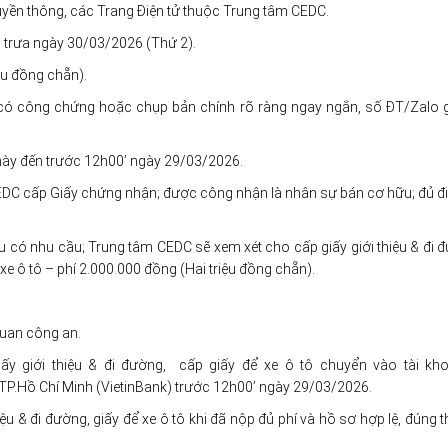
uyền thông, các Trang Điện tử thuộc Trung tâm CEDC.
 trưa ngày 30/03/2026 (Thứ 2).
ệu đồng chẵn).
ó công chứng hoặc chụp bản chính rõ ràng ngay ngắn, số ĐT/Zalo 
này đến trước 12h00’ ngày 29/03/2026.
C cấp Giấy chứng nhận; được công nhận là nhân sự bán cơ hữu; đủ đi
ếu có nhu cầu; Trung tâm CEDC sẽ xem xét cho cấp giấy giới thiệu & đi 
xe ô tô – phí 2.000.000 đồng (Hai triệu đồng chẵn).
quan công an.
iấy giới thiệu & đi đường, cấp giấy để xe ô tô chuyển vào tài kh
.Hồ Chí Minh (VietinBank) trước 12h00’ ngày 29/03/2026.
iệu & đi đường, giấy để xe ô tô khi đã nộp đủ phí và hồ sơ hợp lệ, đúng 