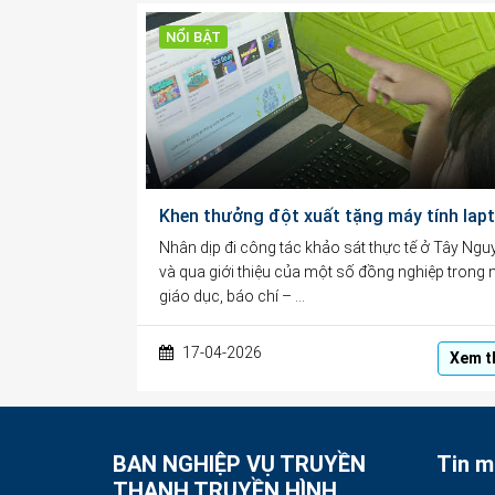
NỔI BẬT
Nhân dịp đi công tác khảo sát thực tế ở Tây Ngu
và qua giới thiệu của một số đồng nghiệp trong
giáo dục, báo chí – …
17-04-2026
Xem t
BAN NGHIỆP VỤ TRUYỀN
Tin m
THANH TRUYỀN HÌNH