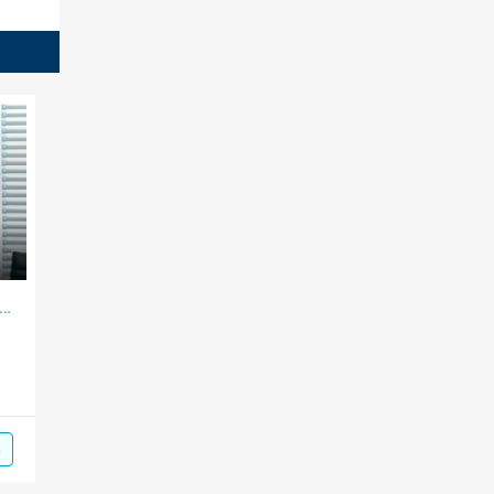
vệ dữ liệu cá nhân phải thể chế hóa đầy đủ tinh thần Nghị quyết 57-NQ/TW
m