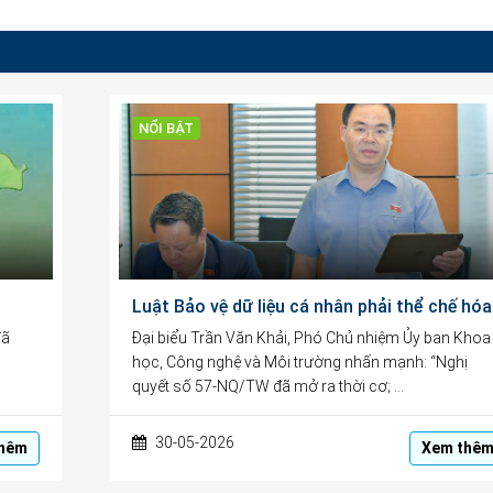
NỔI BẬT
Luật Bảo 
đã
Đại biểu Trần Văn Khải, Phó Chủ nhiệm Ủy ban Khoa
học, Công nghệ và Môi trường nhấn mạnh: “Nghị
quyết số 57-NQ/TW đã mở ra thời cơ; …
30-05-2026
hêm
Xem thê