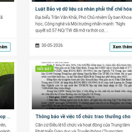
Luật Bảo 
đã
Đại biểu Trần Văn Khải, Phó Chủ nhiệm Ủy ban Khoa
học, Công nghệ và Môi trường nhấn mạnh: “Nghị
quyết số 57-NQ/TW đã mở ra thời cơ; …
30-05-2026
hêm
Xem thê
NỔI BẬT
Khen thưởng đột xuất tặng máy tính laptop cho học sinh ở Đắk Lắk
Thông b
yên,
Căn cứ Điều lệ tổ chức và hoạt động của Trung tâm
 ngành
Phát triển Giáo dục và Truyền thông (Trung tâm