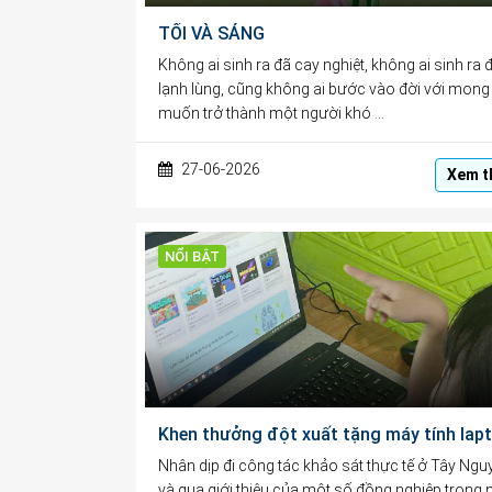
TỐI VÀ SÁNG
Không ai sinh ra đã cay nghiệt, không ai sinh ra 
lạnh lùng, cũng không ai bước vào đời với mong
muốn trở thành một người khó …
27-06-2026
Xem t
NỔI BẬT
Nhân dịp đi công tác khảo sát thực tế ở Tây Ngu
và qua giới thiệu của một số đồng nghiệp trong