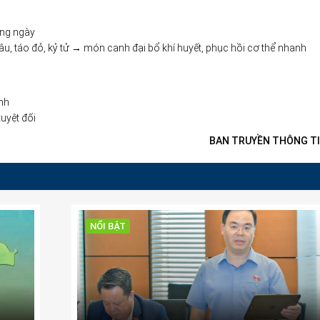
ong ngày
, táo đỏ, kỷ tử → món canh đại bổ khí huyết, phục hồi cơ thể nhanh
ính
uyệt đối
BAN TRUYỀN THÔNG TI
NỔI BẬT