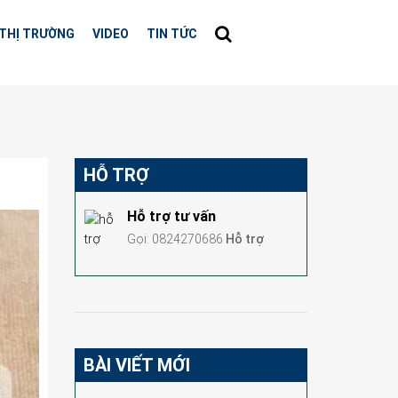
THỊ TRƯỜNG
VIDEO
TIN TỨC
HỖ TRỢ
Hỗ trợ tư vấn
Gọi: 0824270686
Hỗ trợ
BÀI VIẾT MỚI