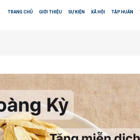
TRANG CHỦ
GIỚI THIỆU
SỰ KIỆN
XÃ HỘI
TẬP HUẤN