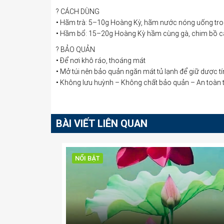
? CÁCH DÙNG
• Hãm trà: 5–10g Hoàng Kỳ, hãm nước nóng uống tr
• Hầm bổ: 15–20g Hoàng Kỳ hầm cùng gà, chim bồ câu
? BẢO QUẢN
• Để nơi khô ráo, thoáng mát
• Mở túi nên bảo quản ngăn mát tủ lạnh để giữ dược t
• Không lưu huỳnh – Không chất bảo quản – An toàn t
BÀI VIẾT LIÊN QUAN
NỔI BẬT