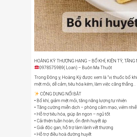
HOÀNG KỲ THƯỢNG HẠNG – BỔ KHÍ, KIỆN TỲ, TĂNG 
0978575989( Loan) – Buôn Ma Thuột
Trong Đông y, Hoàng Kỳ được xem là “vị thuốc bổ khí
mệt mỏi, dễ cảm, tiêu hóa kém, làm việc căng thẳng…
CÔNG DỤNG NỔI BẬT
• Bổ khí, giảm mệt mỏi, tăng năng lượng tự nhiên
• Tăng cường miễn dịch – phòng cảm mạo, viêm nhi
• Hỗ trợ tiêu hóa, giúp ăn ngon – ngủ tốt
• Cải thiện tuần hoàn, ổn định huyết áp
• Giải độc gan, hỗ trợ làm lành vết thương
• Hỗ trợ điều hoà đường huyết