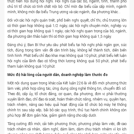
thực hiện nội dung hội nghị. Hội nghị của các bộ, ngành, tỉnh, thành phố
chủ trì tổ chức có tính chất nội bộ: Chỉ mời đại biểu của cấp mình, ngành
mình, không mời đại biểu Trung ương và các ngành, địa phương khác…
Đối với các hội nghị quán triệt, phổ biến nghị quyết, chỉ thị, chủ trương lớn
có thời gian họp không quá 1/2 ngày; các hội nghị chuyên môn, nghiệp vụ
có thời gian họp không quá 1 ngày; các hội nghị quan trọng của bộ, ngành,
địa phương cần thảo luận thì có thời gian họp không quá 1,5 ngày.
Đáng chú ý, Ban Bí thư yêu cầu phát biểu tại hội nghị phải ngắn gọn, súc
tích, đúng trọng tâm vấn đề cần trình bày, không kể thành tích, diễn biến
tình hình. Phát biểu chỉ đạo khai mạc không quá 10 phút, phát biểu kết luận
hội nghị của lãnh đạo có tổng thời lượng không quá 50 phút; phát biểu
tham luận không quá 10 phút.
Mức độ hài lòng của người dân, doanh nghiệp làm thước đo
Một nội dung quan trọng khác của Kết luận 226 là về đổi mới phương thức
làm việc, phối hợp công tác, ứng dụng công nghệ thông tin, chuyển đổi số.
Theo đó, cấp ủy, tổ chức đảng, cơ quan, địa phương, đơn vị phải thường
xuyên lãnh đạo, chỉ đạo rà soát, hoàn thiện chức năng, nhiệm vụ, quyền hạn,
trách nhiệm, nâng cao hiệu quả hoạt động của tổ chức bộ máy hệ thống
chính trị sau sắp xếp; bãi bỏ các quy trình, thủ tục hành chính không còn
phù hợp để đơn giản hóa, giảm gánh nặng cho cấp dưới.
Tăng cường đổi mới, cải tiến phương thức, phương pháp làm việc, đề cao
trách nhiệm cá nhân, dám nghĩ, dám làm, dám chịu trách nhiệm vì lợi ích