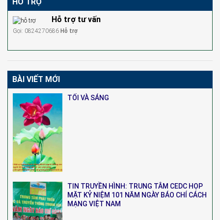
HỖ TRỢ
Hỗ trợ tư vấn
Gọi: 0824270686
Hỗ trợ
BÀI VIẾT MỚI
TỐI VÀ SÁNG
TIN TRUYỀN HÌNH: TRUNG TÂM CEDC HỌP
MẶT KỶ NIỆM 101 NĂM NGÀY BÁO CHÍ CÁCH
MẠNG VIỆT NAM