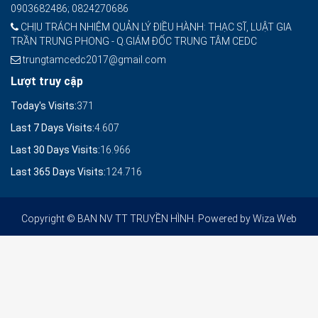
0903682486; 0824270686
CHỊU TRÁCH NHIỆM QUẢN LÝ ĐIỀU HÀNH: THẠC SĨ, LUẬT GIA
TRẦN TRUNG PHONG - Q.GIÁM ĐỐC TRUNG TÂM CEDC
trungtamcedc2017@gmail.com
Lượt truy cập
Today's Visits:
371
Last 7 Days Visits:
4.607
Last 30 Days Visits:
16.966
Last 365 Days Visits:
124.716
Copyright © BAN NV TT TRUYỀN HÌNH. Powered by
Wiza Web