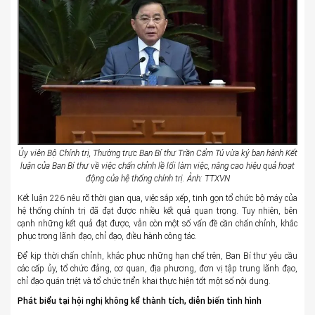
Ủy viên Bộ Chính trị, Thường trực Ban Bí thư Trần Cẩm Tú vừa ký ban hành Kết
luận của Ban Bí thư về việc chấn chỉnh lề lối làm việc, nâng cao hiệu quả hoạt
động của hệ thống chính trị. Ảnh: TTXVN
Kết luận 226 nêu rõ thời gian qua, việc sắp xếp, tinh gọn tổ chức bộ máy của
hệ thống chính trị đã đạt được nhiều kết quả quan trọng. Tuy nhiên, bên
cạnh những kết quả đạt được, vẫn còn một số vấn đề cần chấn chỉnh, khắc
phục trong lãnh đạo, chỉ đạo, điều hành công tác.
Để kịp thời chấn chỉnh, khắc phục những hạn chế trên, Ban Bí thư yêu cầu
các cấp ủy, tổ chức đảng, cơ quan, địa phương, đơn vị tập trung lãnh đạo,
chỉ đạo quán triệt và tổ chức triển khai thực hiện tốt một số nội dung.
Phát biểu tại hội nghị không kể thành tích, diễn biến tình hình