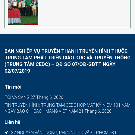
BAN NGHIỆP VỤ TRUYỀN THANH TRUYỀN HÌNH THUỘC
TRUNG TÂM PHÁT TRIỂN GIÁO DỤC VÀ TRUYỀN THÔNG
(TRUNG TÂM CEDC) – QĐ SỐ 07/QĐ-GĐTT NGÀY
02/07/2019
Tin mới
TỐI VÀ SÁNG
27 Tháng 6, 2026
TIN TRUYỀN HÌNH: TRUNG TÂM CEDC HỌP MẶT KỶ NIỆM 101 NĂM
NGÀY BÁO CHÍ CÁCH MẠNG VIỆT NAM
21 Tháng 6, 2026
Liên hệ
132 NGUYỄN VĂN LƯỢNG, PHƯỜNG GÒ VẤP, TP.HCM - ĐT: