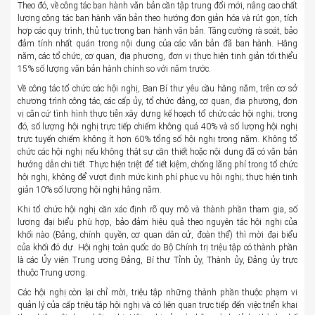
Theo đó, về công tác ban hành văn bản cần tập trung đổi mới, nâng cao chất
lượng công tác ban hành văn bản theo hướng đơn giản hóa và rút gọn, tích
hợp các quy trình, thủ tục trong ban hành văn bản. Tăng cường rà soát, bảo
đảm tính nhất quán trong nội dung của các văn bản đã ban hành. Hằng
năm, các tổ chức, cơ quan, địa phương, đơn vị thực hiện tinh giản tối thiểu
15% số lượng văn bản hành chính so với năm trước.
Về công tác tổ chức các hội nghị, Ban Bí thư yêu cầu hằng năm, trên cơ sở
chương trình công tác, các cấp ủy, tổ chức đảng, cơ quan, địa phương, đơn
vị căn cứ tình hình thực tiễn xây dựng kế hoạch tổ chức các hội nghị; trong
đó, số lượng hội nghị trực tiếp chiếm không quá 40% và số lượng hội nghị
trực tuyến chiếm không ít hơn 60% tổng số hội nghị trong năm. Không tổ
chức các hội nghị nếu không thật sự cần thiết hoặc nội dung đã có văn bản
hướng dẫn chi tiết. Thực hiện triệt để tiết kiệm, chống lãng phí trong tổ chức
hội nghị, không để vượt định mức kinh phí phục vụ hội nghị; thực hiện tinh
giản 10% số lượng hội nghị hằng năm.
Khi tổ chức hội nghị cần xác định rõ quy mô và thành phần tham gia, số
lượng đại biểu phù hợp, bảo đảm hiệu quả theo nguyên tắc hội nghị của
khối nào (Đảng, chính quyền, cơ quan dân cử, đoàn thể) thì mời đại biểu
của khối đó dự. Hội nghị toàn quốc do Bộ Chính trị triệu tập có thành phần
là các Ủy viên Trung ương Đảng, Bí thư Tỉnh ủy, Thành ủy, Đảng ủy trực
thuộc Trung ương.
Các hội nghị còn lại chỉ mời, triệu tập những thành phần thuộc phạm vi
quản lý của cấp triệu tập hội nghị và có liên quan trực tiếp đến việc triển khai