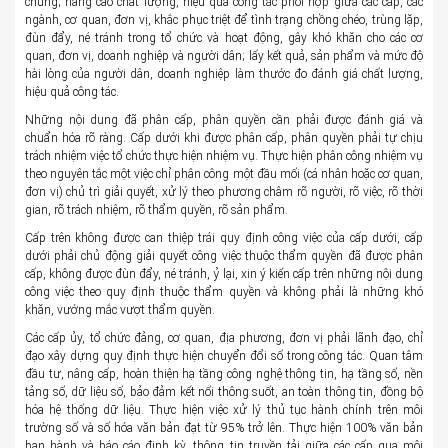
chung; nâng cao chất lượng, hiệu quả công tác phối hợp giữa các cấp, các
ngành, cơ quan, đơn vị, khắc phục triệt để tình trạng chồng chéo, trùng lặp,
đùn đẩy, né tránh trong tổ chức và hoạt động, gây khó khăn cho các cơ
quan, đơn vị, doanh nghiệp và người dân; lấy kết quả, sản phẩm và mức độ
hài lòng của người dân, doanh nghiệp làm thước đo đánh giá chất lượng,
hiệu quả công tác.
Những nội dung đã phân cấp, phân quyền cần phải được đánh giá và
chuẩn hóa rõ ràng. Cấp dưới khi được phân cấp, phân quyền phải tự chịu
trách nhiệm việc tổ chức thực hiện nhiệm vụ. Thực hiện phân công nhiệm vụ
theo nguyên tắc một việc chỉ phân công một đầu mối (cá nhân hoặc cơ quan,
đơn vị) chủ trì giải quyết, xử lý theo phương châm rõ người, rõ việc, rõ thời
gian, rõ trách nhiệm, rõ thẩm quyền, rõ sản phẩm.
Cấp trên không được can thiệp trái quy định công việc của cấp dưới, cấp
dưới phải chủ động giải quyết công việc thuộc thẩm quyền đã được phân
cấp, không được đùn đẩy, né tránh, ỷ lại, xin ý kiến cấp trên những nội dung
công việc theo quy định thuộc thẩm quyền và không phải là những khó
khăn, vướng mắc vượt thẩm quyền.
Các cấp ủy, tổ chức đảng, cơ quan, địa phương, đơn vị phải lãnh đạo, chỉ
đạo xây dựng quy định thực hiện chuyển đổi số trong công tác. Quan tâm
đầu tư, nâng cấp, hoàn thiện hạ tầng công nghệ thông tin, hạ tầng số, nền
tảng số, dữ liệu số, bảo đảm kết nối thông suốt, an toàn thông tin, đồng bộ
hóa hệ thống dữ liệu. Thực hiện việc xử lý thủ tục hành chính trên môi
trường số và số hóa văn bản đạt từ 95% trở lên. Thực hiện 100% văn bản
ban hành và báo cáo định kỳ, thông tin truyền tải giữa các cấp qua môi