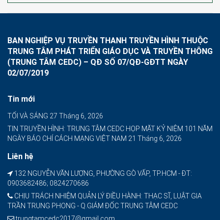
BAN NGHIỆP VỤ TRUYỀN THANH TRUYỀN HÌNH THUỘC
TRUNG TÂM PHÁT TRIỂN GIÁO DỤC VÀ TRUYỀN THÔNG
(TRUNG TÂM CEDC) – QĐ SỐ 07/QĐ-GĐTT NGÀY
02/07/2019
Tin mới
TỐI VÀ SÁNG
27 Tháng 6, 2026
TIN TRUYỀN HÌNH: TRUNG TÂM CEDC HỌP MẶT KỶ NIỆM 101 NĂM
NGÀY BÁO CHÍ CÁCH MẠNG VIỆT NAM
21 Tháng 6, 2026
Liên hệ
132 NGUYỄN VĂN LƯỢNG, PHƯỜNG GÒ VẤP, TP.HCM - ĐT:
0903682486; 0824270686
CHỊU TRÁCH NHIỆM QUẢN LÝ ĐIỀU HÀNH: THẠC SĨ, LUẬT GIA
TRẦN TRUNG PHONG - Q.GIÁM ĐỐC TRUNG TÂM CEDC
trungtamcedc2017@gmail.com