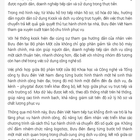
được người dân, doanh nghiệp tiếp cận và sử dụng trong thực tiễn.
Trong mô hình này, từ khâu hỗ trợ tiếp nhận hồ sơ, số hóa dữ liệu, hướng
dẫn người dân sử dụng Kiosk và dịch vụ công trực tuyến, đến việc thực hiện
chuyển trả kết quả giải quyết thủ tục hành chính tại nhà, Bưu điện Việt Nam
tham gia xuyên suốt toàn bộ chu trình phục vụ.
Với hệ thống kiosk hiện đại cùng sự tham gia hướng dẫn của nhân viên
Bưu điện tại Bộ phận Một cửa không chỉ góp phần giảm tải cho bộ máy
hành chính, mà còn giúp người dân, doanh nghiệp tiếp cận dịch vụ công
một cách thuận tiện, nhanh chóng hơn, đặc biệt với những nhóm đối tượng
còn hạn chế trong việc sử dụng công nghệ số.
Việc phối hợp giữa Bộ phận Một cửa Bộ Khoa học và Công nghệ và Tổng
công ty Bưu điện Việt Nam đang từng bước hình thành một hệ sinh thái
hành chính công hiện đại, trong đó mô hình một điểm đến đa dịch vụ, đa
kênh – phygital được triển khai đồng bộ, kết hợp giữa phục vụ trực tiếp và
môi trường số. Mọi dữ liệu được kết nối, theo dõi thống nhất trên hệ thống,
giúp nâng cao tính minh bạch, khả năng giám sát tiến độ xử lý hồ sơ và
chất lượng phục vụ.
Thông qua mô hình này, Bưu điện Việt Nam tiếp tục khẳng định vai trò là hạ
tầng phục vụ hành chính công, đủ năng lực đảm nhận việc triển khai các
chương trình cải cách thủ tục hành chính và chuyển đổi số quốc gia. Không
chỉ đảm nhiệm chức năng logistics, Bưu điện đang từng bước trở thành
một mắt xích quan trọng trong chuỗi cung ứng dịch vụ công, kết nối giữa cơ