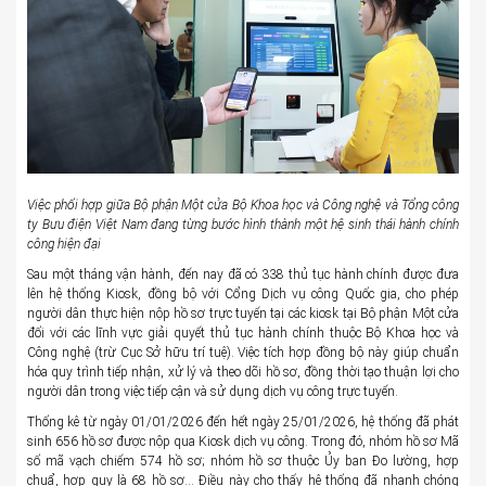
Việc phối hợp giữa Bộ phận Một cửa Bộ Khoa học và Công nghệ và Tổng công
ty Bưu điện Việt Nam đang từng bước hình thành một hệ sinh thái hành chính
công hiện đại
Sau một tháng vận hành, đến nay đã có 338 thủ tục hành chính được đưa
lên hệ thống Kiosk, đồng bộ với Cổng Dịch vụ công Quốc gia, cho phép
người dân thực hiện nộp hồ sơ trực tuyến tại các kiosk tại Bộ phận Một cửa
đối với các lĩnh vực giải quyết thủ tục hành chính thuộc Bộ Khoa học và
Công nghệ (trừ Cục Sở hữu trí tuệ). Việc tích hợp đồng bộ này giúp chuẩn
hóa quy trình tiếp nhận, xử lý và theo dõi hồ sơ, đồng thời tạo thuận lợi cho
người dân trong việc tiếp cận và sử dụng dịch vụ công trực tuyến.
Thống kê từ ngày 01/01/2026 đến hết ngày 25/01/2026, hệ thống đã phát
sinh 656 hồ sơ được nộp qua Kiosk dịch vụ công. Trong đó, nhóm hồ sơ Mã
số mã vạch chiếm 574 hồ sơ; nhóm hồ sơ thuộc Ủy ban Đo lường, hợp
chuẩ, hợp quy là 68 hồ sơ… Điều này cho thấy hệ thống đã nhanh chóng